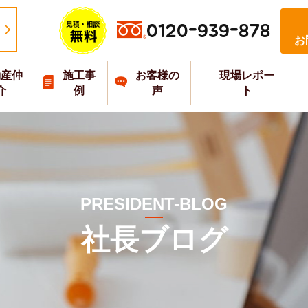
0120-939-878
お
動産仲
施工事
お客様の
現場レポー
介
例
声
ト
PRESIDENT-BLOG
社長ブログ