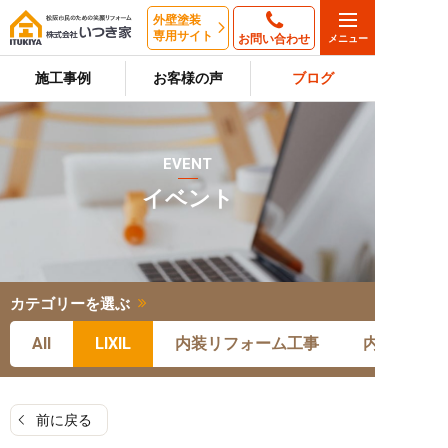
外壁塗装
専用サイト
お問い合わせ
施工事例
お客様の声
ブログ
EVENT
イベント
カテゴリーを選ぶ
All
LIXIL
内装リフォーム工事
内装リフォ
前に戻る