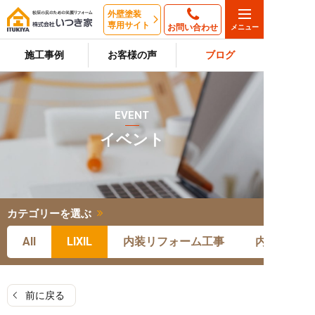
外壁塗装
専用サイト
お問い合わせ
施工事例
お客様の声
ブログ
EVENT
イベント
カテゴリーを選ぶ
All
LIXIL
内装リフォーム工事
内装リフォ
前に戻る