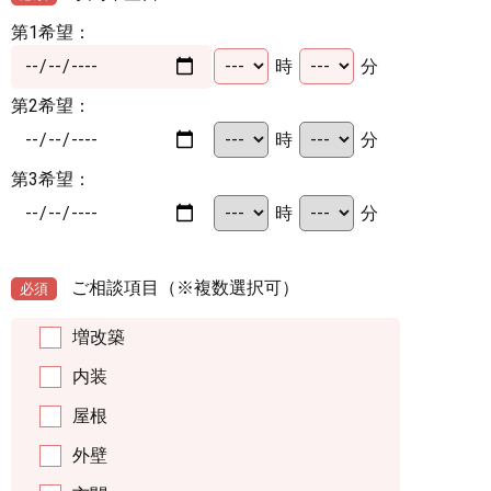
第1希望：
時
分
第2希望：
時
分
第3希望：
時
分
ご相談項目
（※複数選択可）
必須
増改築
内装
屋根
外壁