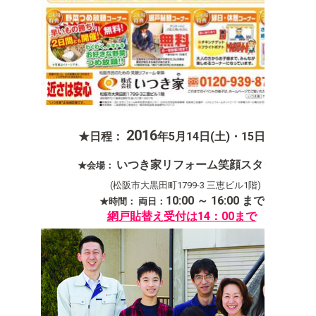
2016
★日程：
年
5
月
14
日(
土
)
・
15
日(
いつき家リフォーム笑顔スタジオ
★会場：
(松阪市大黒田町1799-3 三恵ビル1階
)
10:00 ～
16:00 まで
★時間： 両日
：
網戸貼替え受付は14：00まで