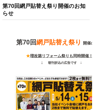
第70回網戸貼替え祭り開催のお知
らせ
第70回
網戸貼替え
祭り
開催のお知ら
★
増改築リフォーム祭りも同時開催
！！
↓
↓
朝
刊折込の広告です