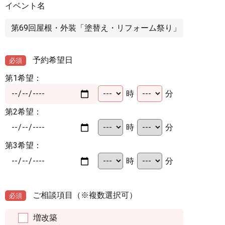
イベント名
予約希望日
必須
第1希望：
時
分
第2希望：
時
分
第3希望：
時
分
ご相談項目
（※複数選択可）
必須
増改築