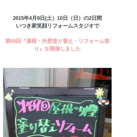
洲
2015
年
4
月
9
日
(
土）
10
日（日）の
2
日間
いつき家笑顔リフォームスタジオで
a
第
69
回『屋根・外壁塗り替え・リフォーム祭
り』を開催しました