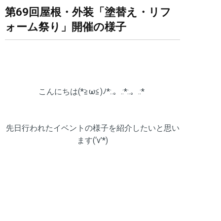
第69回屋根・外装「塗替え・リフ
ォーム祭り」開催の様子
洲
こんにちは(*≧ω≦)ﾉ*:.。.:*:.。.:*
先日行われたイベントの様子を紹介したいと思い
ます(‘v’*)