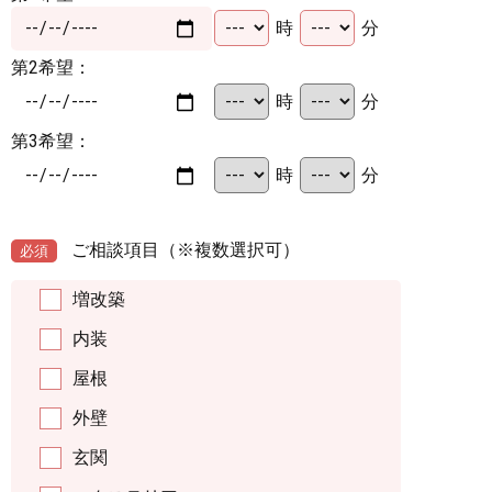
時
分
第2希望：
時
分
第3希望：
時
分
ご相談項目
（※複数選択可）
必須
増改築
内装
屋根
外壁
玄関