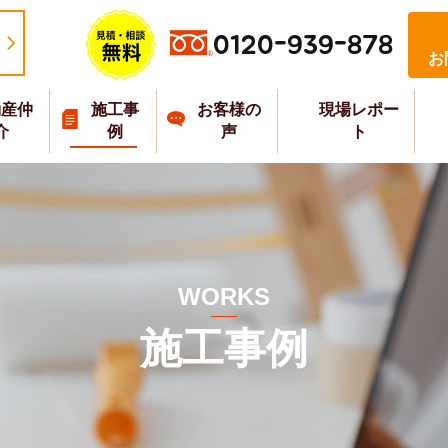
0120-939-878
お
動産仲
施工事
お客様の
現場レポー
介
例
声
ト
WORKS
施工事例