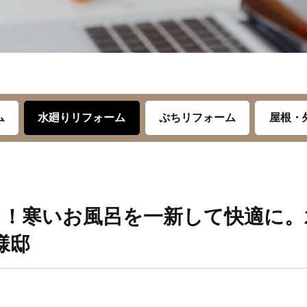
ム
水廻りリフォーム
ぷちリフォーム
屋根・
リ！寒いお風呂を一新して快適に。
様邸