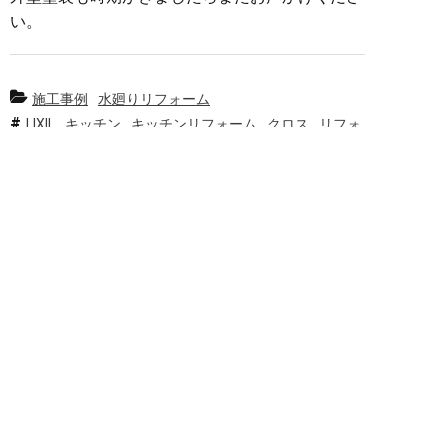
い。
施工事例
水廻りリフォーム
LIXIL
キッチン
キッチンリフォーム
クロス
リフォ
ーム
内装リフォーム
外壁
外装
松阪リフォーム
松
阪リフォーム店
松阪市
松阪市リフォーム店
水廻り
水廻りメーカー最新
水廻りリフォーム
簡単24時間受付中！
LINEで相談する
電話する
メールする
和室から洋室へ！マンションリフォー
ムで叶える、理想のライフスタイル／
松阪市／T様邸
前へ
一覧へ
次へ