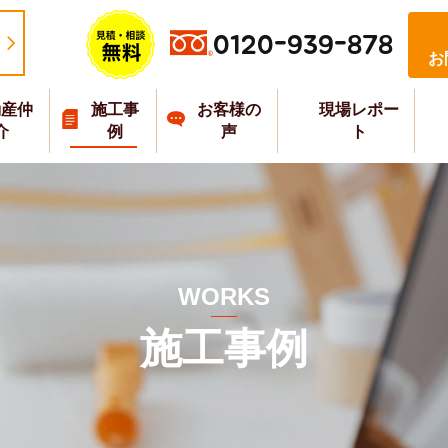
0120-939-878
お
動産仲
施工事
お客様の
現場レポー
介
例
声
ト
WORKS
施工事例