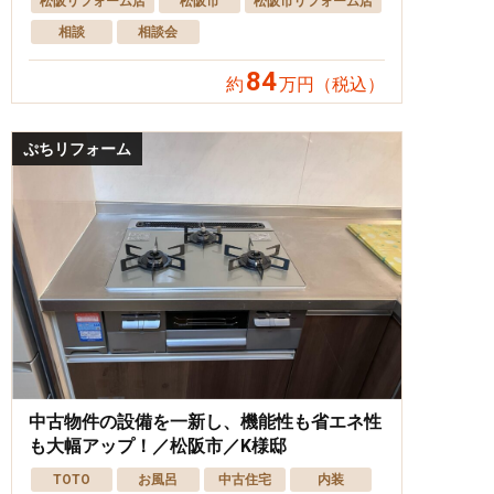
松阪リフォーム店
松阪市
松阪市リフォーム店
相談
相談会
84
約
万円（税込）
ぷちリフォーム
中古物件の設備を一新し、機能性も省エネ性
も大幅アップ！／松阪市／K様邸
TOTO
お風呂
中古住宅
内装