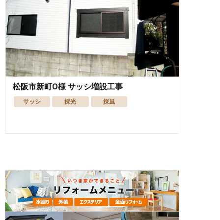
松阪市新町O様 サッシ増設工事
サッシ
採光
採風