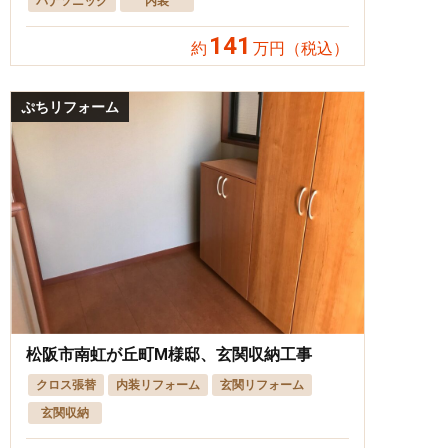
パナソニック
内装
141
約
万円（税込）
ぷちリフォーム
松阪市南虹が丘町M様邸、玄関収納工事
クロス張替
内装リフォーム
玄関リフォーム
玄関収納