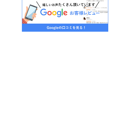
紙も無
思いき
もらい
けじゃ
めるい
だ長い
(笑)