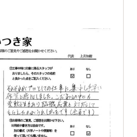
修理を依頼がてら、壁
い時代の古い家なので
って壁、天井も貼って
ました。リフォームだ
ない！修理も気軽に頼
つき家さんとはまだま
付き合いになりそうです