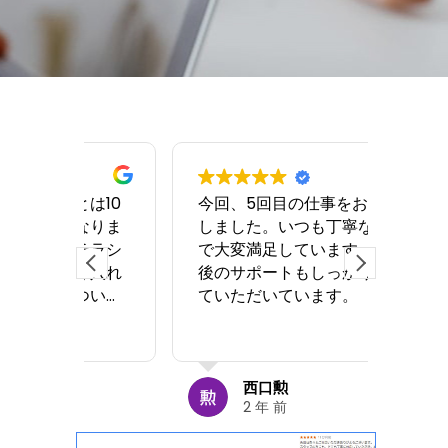
は10
今回、5回目の仕事をお願い
二階
なりま
しました。いつも丁寧な仕事
折れ
チラシ
で大変満足しています。施工
てい
く入れ
後のサポートもしっかりやっ
廊下
ついで
ていただいています。
変色
相談し
いつ
続きを
板が外
丁寧
けそう
り、
した。
踏み
西口勲
2 年 前
階の床
加の
同じく
い大