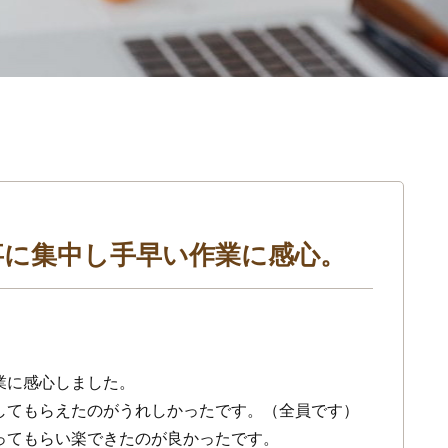
かれこれいつき家さんと
年以上のお付き合いと
したが、今回トイレの
事に集中し手早い作業に感心。
を見たきっかけに新し
替えを検討したのと、
に修理を頼めないかと
続きを読む
ました。階段の蹴込み
れたのと踊場の床が抜
業に感心しました。
だったのでお願いしま
西口洋
2 年 前
その依頼の後続けて2
してもらえたのがうれしかったです。（全員です）
も抜けそうだったので
ってもらい楽できたのが良かったです。