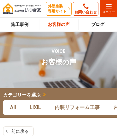
外壁塗装
専用サイト
お問い合わせ
施工事例
お客様の声
ブログ
VOICE
お客様の声
カテゴリーを選ぶ
All
LIXIL
内装リフォーム工事
内装リフォ
前に戻る