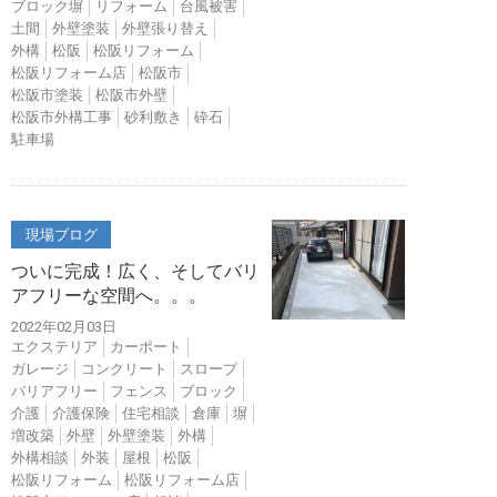
ブロック塀
リフォーム
台風被害
土間
外壁塗装
外壁張り替え
外構
松阪
松阪リフォーム
松阪リフォーム店
松阪市
松阪市塗装
松阪市外壁
松阪市外構工事
砂利敷き
砕石
駐車場
現場ブログ
ついに完成！広く、そしてバリ
アフリーな空間へ。。。
2022年02月03日
エクステリア
カーポート
ガレージ
コンクリート
スロープ
バリアフリー
フェンス
ブロック
介護
介護保険
住宅相談
倉庫
塀
増改築
外壁
外壁塗装
外構
外構相談
外装
屋根
松阪
松阪リフォーム
松阪リフォーム店