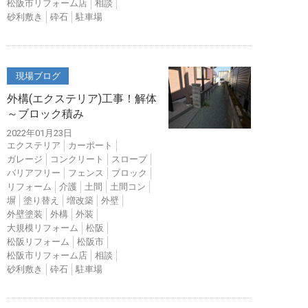
松阪市リフォーム店
相談
砂利敷き
砕石
駐車場
現場ブログ
外構(エクステリア)工事！解体
～ブロック積み
2022年01月23日
エクステリア
カーポート
ガレージ
コンクリート
スロープ
バリアフリー
フェンス
ブロック
リフォーム
介護
土間
土間コン
塀
塗り替え
増改築
外壁
外壁塗装
外構
外装
大規模リフォーム
松阪
松阪リフォーム
松阪市
松阪市リフォーム店
相談
砂利敷き
砕石
駐車場