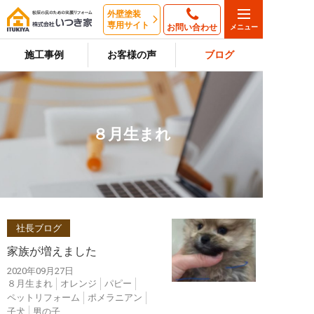
外壁塗装
専用サイト
お問い合わせ
施工事例
お客様の声
ブログ
８月生まれ
社長ブログ
家族が増えました
2020年09月27日
８月生まれ
オレンジ
パピー
ペットリフォーム
ポメラニアン
子犬
男の子