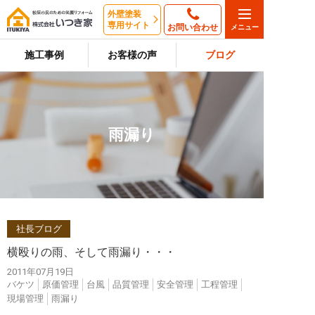
外壁塗装
専用サイト
お問い合わせ
施工事例
お客様の声
ブログ
雨漏り
社長ブログ
横殴りの雨、そして雨漏り・・・
2011年07月19日
バケツ
原価管理
台風
品質管理
安全管理
工程管理
現場管理
雨漏り