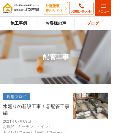
外壁塗装
専用サイト
お問い合わせ
施工事例
お客様の声
ブログ
配管工事
現場ブログ
水廻りの新設工事！②配管工事
編
2021年07月09日
お風呂
キッチン
トイレ
トイレリフォーム
松阪リフォーム