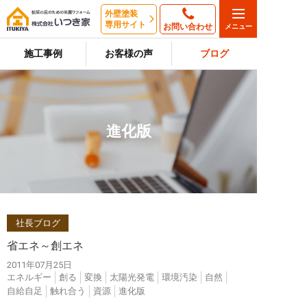
外壁塗装
専用サイト
お問い合わせ
施工事例
お客様の声
ブログ
進化版
社長ブログ
省エネ～創エネ
2011年07月25日
エネルギー
創る
変換
太陽光発電
環境汚染
自然
自給自足
触れ合う
資源
進化版