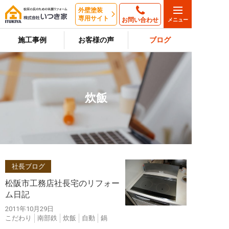
外壁塗装
専用サイト
お問い合わせ
施工事例
お客様の声
ブログ
炊飯
社長ブログ
松阪市工務店社長宅のリフォー
ム日記
2011年10月29日
こだわり
南部鉄
炊飯
自動
鍋