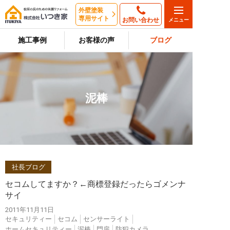
外壁塗装
専用サイト
お問い合わせ
施工事例
お客様の声
ブログ
泥棒
社長ブログ
セコムしてますか？←商標登録だったらゴメンナ
サイ
2011年11月11日
セキュリティー
セコム
センサーライト
ホームセキュリティー
泥棒
門扉
防犯カメラ