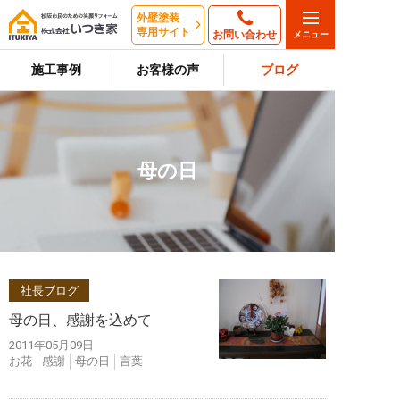
外壁塗装
専用サイト
お問い合わせ
施工事例
お客様の声
ブログ
母の日
社長ブログ
母の日、感謝を込めて
2011年05月09日
お花
感謝
母の日
言葉