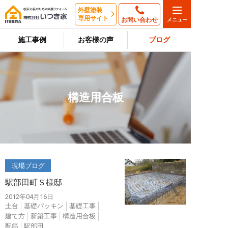
外壁塗装
専用サイト
お問い合わせ
施工事例
お客様の声
ブログ
構造用合板
現場ブログ
駅部田町Ｓ様邸
2012年04月16日
土台
基礎パッキン
基礎工事
建て方
新築工事
構造用合板
配筋
駅部田