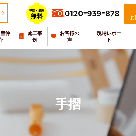
0120-939-878
お
動産仲
施工事
お客様の
現場レポー
介
例
声
ト
手摺