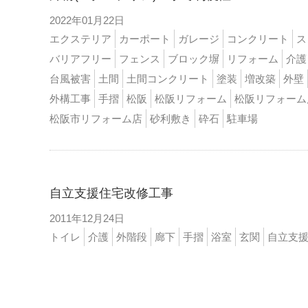
2022年01月22日
エクステリア
カーポート
ガレージ
コンクリート
ス
バリアフリー
フェンス
ブロック塀
リフォーム
介護
台風被害
土間
土間コンクリート
塗装
増改築
外壁
外構工事
手摺
松阪
松阪リフォーム
松阪リフォーム
松阪市リフォーム店
砂利敷き
砕石
駐車場
自立支援住宅改修工事
2011年12月24日
トイレ
介護
外階段
廊下
手摺
浴室
玄関
自立支