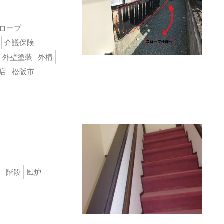
ロープ
介護保険
外壁塗装
外構
店
松阪市
援
階段
風炉