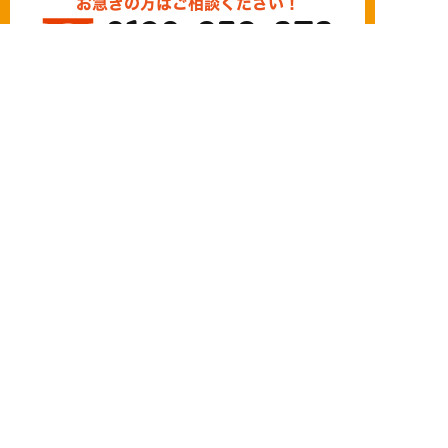
お急ぎの方はご相談ください！
0120-939-878
営業時間/10：00～18：00 定休日/水曜日
お問い合わせ
LINE相談
簡単24時間受付中！
LINEで相談する
電話する
メールする
©
2026 株式会社いつき家
Created by
CyberIntelligence