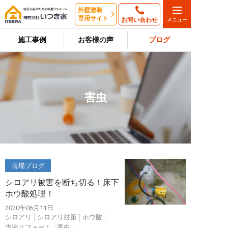
外壁塗装
専用サイト
お問い合わせ
施工事例
お客様の声
ブログ
害虫
現場ブログ
シロアリ被害を断ち切る！床下
ホウ酸処理！
2020年06月11日
シロアリ
シロアリ対策
ホウ酸
内装リフォーム
害虫