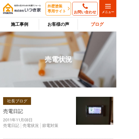
外壁塗装
専用サイト
お問い合わせ
施工事例
お客様の声
ブログ
売電状況
社長ブログ
売電日記
2011年11月03日
売電日記
売電状況
節電対策