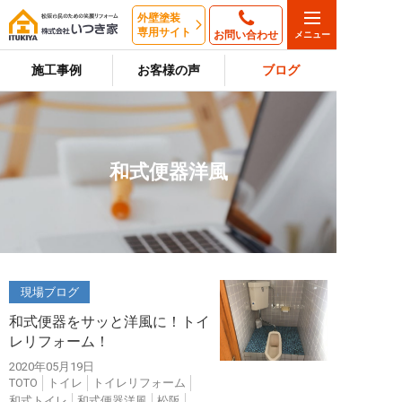
外壁塗装
専用サイト
お問い合わせ
施工事例
お客様の声
ブログ
和式便器洋風
現場ブログ
和式便器をサッと洋風に！トイ
レリフォーム！
2020年05月19日
TOTO
トイレ
トイレリフォーム
和式トイレ
和式便器洋風
松阪