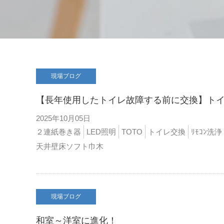
現場ブログ
【長年使用したトイレ故障する前に交換】ト
2025年10月05日
２連紙巻き器
LED照明
TOTO
トイレ交換
ﾘﾓｺﾝ洗浄
天井壁床ソフト巾木
現場ブログ
和室～洋室に進化！