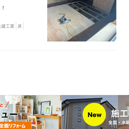
り！
大建工業
床