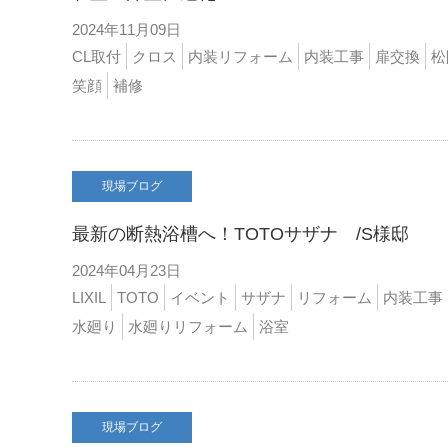
2024年11月09日
CL取付
クロス
内装リフォーム
内装工事
扉交換
松
笑顔
補修
現場ブログ
最新の断熱浴槽へ！TOTOサザナ /S様邸
2024年04月23日
LIXIL
TOTO
イベント
サザナ
リフォーム
内装工事
水廻り
水廻りリフォーム
浴室
現場ブログ