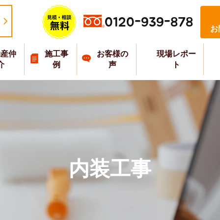
0120-939-878
お
動産仲
施工事
お客様の
現場レポー
介
例
声
ト
内装工事