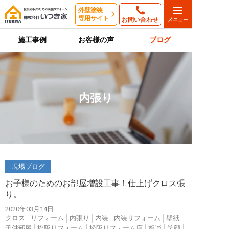
外壁塗装
専用サイト
お問い合わせ
施工事例
お客様の声
ブログ
内張り
現場ブログ
お子様のためのお部屋増設工事！仕上げクロス張
り。
2020年03月14日
クロス
リフォーム
内張り
内装
内装リフォーム
壁紙
子供部屋
松阪リフォーム
松阪リフォーム店
相談
笑顔