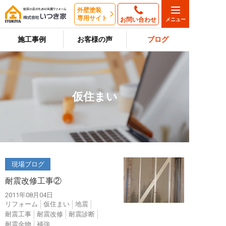
外壁塗装
専用サイト
お問い合わせ
施工事例
お客様の声
ブログ
仮住まい
現場ブログ
耐震改修工事②
2011年08月04日
リフォーム
仮住まい
地震
耐震工事
耐震改修
耐震診断
耐震金物
補強