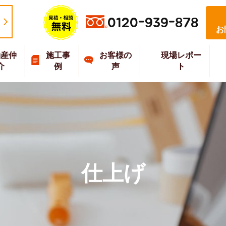
0120-939-878
お
動産仲
施工事
お客様の
現場レポー
介
例
声
ト
仕上げ