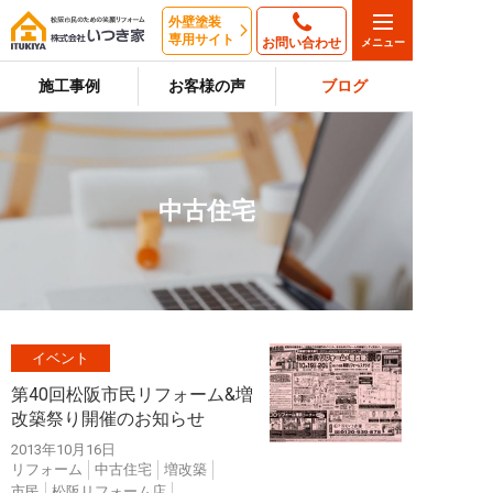
外壁塗装
専用サイト
お問い合わせ
施工事例
お客様の声
ブログ
中古住宅
イベント
第40回松阪市民リフォーム&増
改築祭り開催のお知らせ
2013年10月16日
リフォーム
中古住宅
増改築
市民
松阪リフォーム店