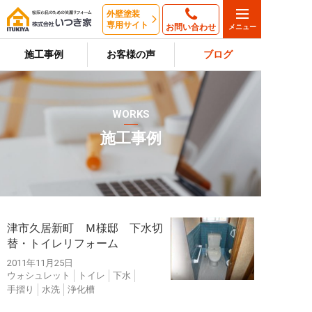
外壁塗装
専用サイト
お問い合わせ
施工事例
お客様の声
ブログ
WORKS
施工事例
津市久居新町 Ｍ様邸 下水切
替・トイレリフォーム
2011年11月25日
ウォシュレット
トイレ
下水
手摺り
水洗
浄化槽