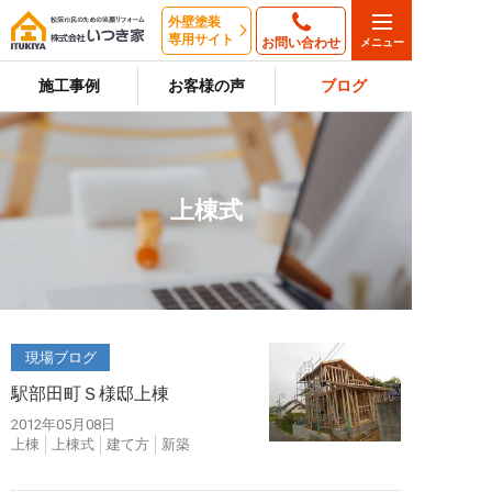
外壁塗装
専用サイト
お問い合わせ
施工事例
お客様の声
ブログ
上棟式
現場ブログ
駅部田町Ｓ様邸上棟
2012年05月08日
上棟
上棟式
建て方
新築