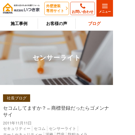
外壁塗装
専用サイト
お問い合わせ
施工事例
お客様の声
ブログ
センサーライト
社長ブログ
セコムしてますか？←商標登録だったらゴメンナ
サイ
2011年11月11日
セキュリティー
セコム
センサーライト
ホームセキュリティー
泥棒
門扉
防犯カメラ