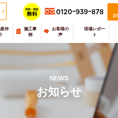
0120-939-878
お
動産仲
施工事
お客様の
現場レポー
介
例
声
ト
NEWS
お知らせ