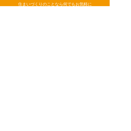
住まいづくりのことなら何でもお気軽に
お問い合わせください。営業電話は一切かけません。
お急ぎの方はご相談ください！
0120-939-878
営業時間/10：00～18：00 定休日/水曜日
簡単24時間受付中！
LINEで相談する
電話する
メールする
お問い合わせ
LINE相談
©
2026 株式会社いつき家
Created by
CyberIntelligence