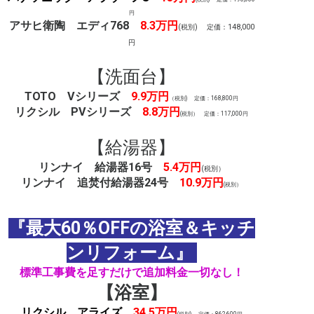
円
アサヒ衛陶 エディ768
8.3万円
(税別) 定価：148,000
円
【洗面台】
TOTO Vシリーズ
9.9万円
（税別) 定価：168,800円
リクシル PVシリーズ
8.8万円
(税別） 定価：117,000円
【給湯器】
リンナイ 給湯器16号
5.4万円
(税別）
リンナイ 追焚付給湯器24号
10.9万円
(税別）
『最大60％OFFの浴室＆キッチ
ンリフォーム
』
標準工事費を足すだけで追加料金一切なし！
【浴室】
リクシル アライズ
34.5万円