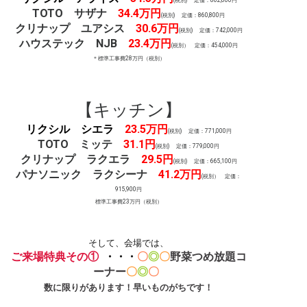
(税別) 定価：862,600円
TOTO サザナ
34.4万
円
(税別) 定価：860,800円
クリナップ ユアシス
30.6万
円
(税別) 定価：742,000円
ハウステック NJB
23.4
万円
(税別） 定価：454,000円
＊標準工事費28万円（税別）
【キッチン】
リクシル シエラ
23.5万円
(税別) 定価：771,000円
TOTO ミッテ
31.1
円
(税別) 定価：779,000円
クリナップ ラクエラ
29.5
円
(税別) 定価：665,100円
パナソニック ラクシーナ
41.2
万円
(税別） 定価：
915,900円
標準工事費23万円（税別）
そして、会場では、
ご来場特典その①
・・・
〇
◎
〇
野菜つめ放題コ
ーナー
〇
◎
〇
数に限りがあります！早いものがちです！