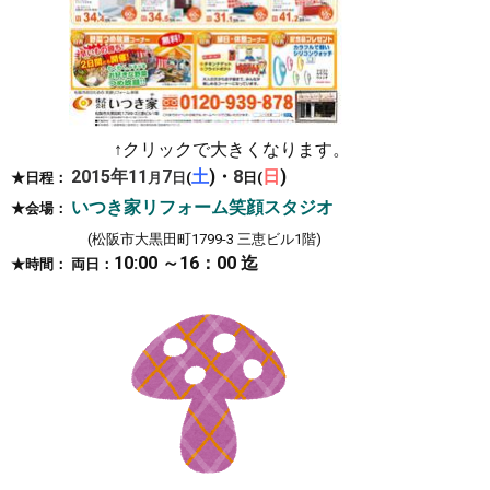
↑クリックで大きくなります。
2015
年
11
7
土
)
・
8
日
)
★日程：
月
日
(
日(
いつき家リフォーム笑顔スタジオ
★会場：
(松阪市大黒田町1799-3 三恵ビル1階
)
あ
10:00 ～16：
00 迄
★時間： 両日
：