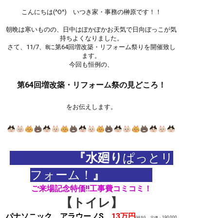
こんにちは(^O^) いつき家・事務の榊原です！！
朝晩は寒いものの、日中はぽかぽかお天気で日向ぼっこが気
持ちよくなりました。
さて、11/7、8に第64回増改築・リフォーム祭りを開催致し
ます。
今回も恒例の、
第64回増改築・リフォーム祭の見どころ！
をお伝えします。
『水廻り
ぱっとリ
フォーム！
』
ご来場記念特価!!工事費コミコミ！
【トイレ】
パナソニック アラウーノS
13万円
(税別) 定価：190,000