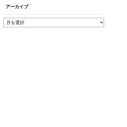
アーカイブ
簡単24時間受付中！
LINEで相談する
電話する
メールする