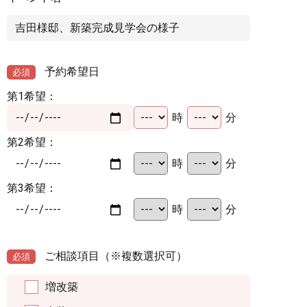
予約希望日
必須
第1希望：
時
分
第2希望：
時
分
第3希望：
時
分
ご相談項目
（※複数選択可）
必須
増改築