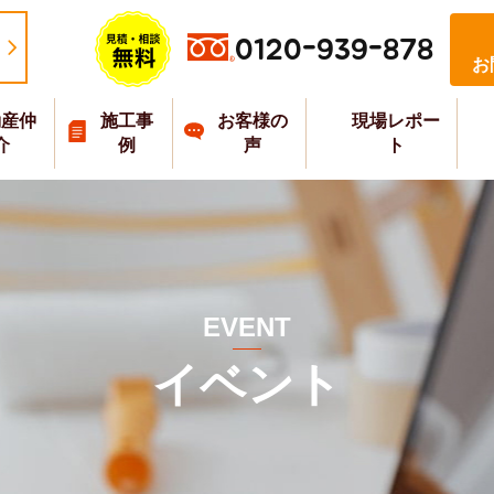
0120-939-878
お
動産仲
施工事
お客様の
現場レポー
介
例
声
ト
EVENT
イベント