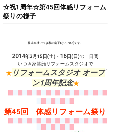
☆祝1周年☆第45回体感リフォーム
祭りの様子
株式会社いつき家の南平(なんぺい)です。
2014
16
年
3
月
15
日(
土
)
・
日(
日
)
の二日間
いつき家笑顔リフォームスタジオで
リフォームスタジオ オープ
★
ン1周年記念
★
第45回 体感リフォーム祭り