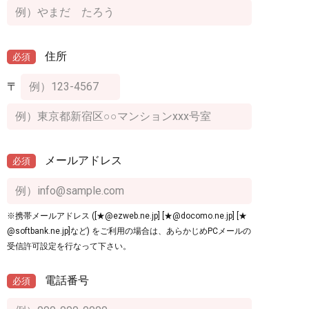
住所
必須
〒
メールアドレス
必須
※携帯メールアドレス ([★@ezweb.ne.jp] [★@docomo.ne.jp] [★
@softbank.ne.jp]など) をご利用の場合は、あらかじめPCメールの
受信許可設定を行なって下さい。
電話番号
必須