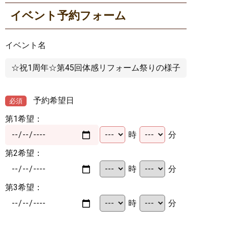
イベント予約フォーム
イベント名
予約希望日
必須
第1希望：
時
分
第2希望：
時
分
第3希望：
時
分