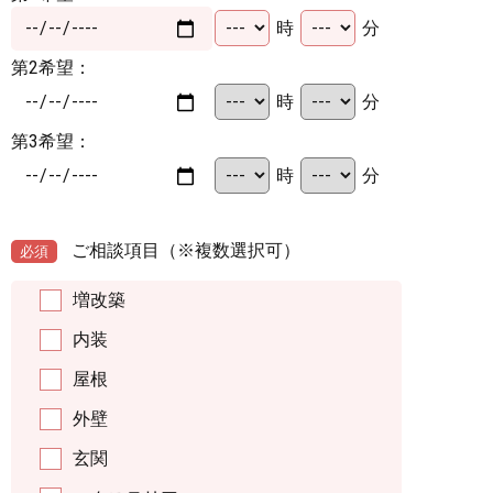
時
分
第2希望：
時
分
第3希望：
時
分
ご相談項目
（※複数選択可）
必須
増改築
内装
屋根
外壁
玄関