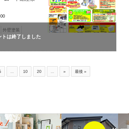
00
外壁塗装
5
...
10
20
...
»
最後 »