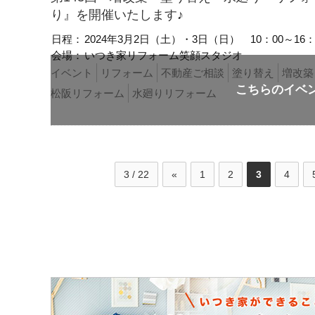
り』を開催いたします♪
日程：
2024年3月2日（土）・3日（日）
10：00～16：
会場：
いつき家リフォーム笑顔スタジオ
イベント
リフォーム
不動産ご相談
塗り替え
増改築
松阪リフォーム
水廻りリフォーム
3 / 22
«
1
2
3
4