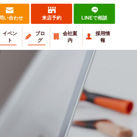
問い合わせ
来店予約
LINEで相談
イベン
ブロ
会社案
採用情
ト
グ
内
報