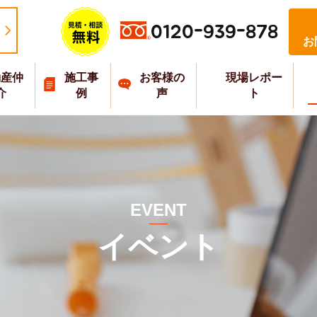
0120-939-878
お
動産仲
施工事
お客様の
現場レポー
介
例
声
ト
EVENT
イベント