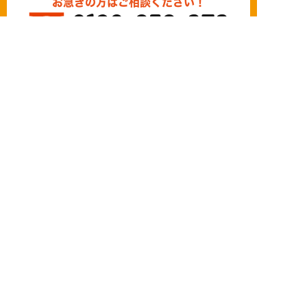
お急ぎの方はご相談ください！
0120-939-878
営業時間/10：00～18：00 定休日/水曜日
お問い合わせ
LINE相談
簡単24時間受付中！
LINEで相談する
電話する
メールする
©
2026 株式会社いつき家
Created by
CyberIntelligence