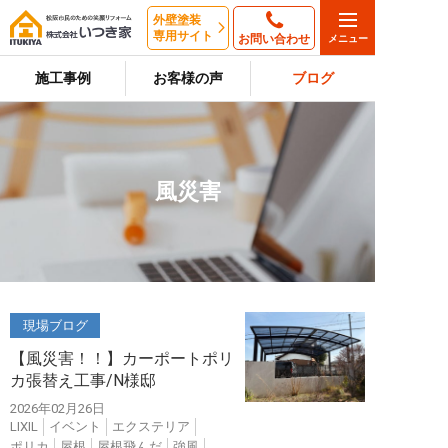
外壁塗装
専用サイト
お問い合わせ
施工事例
お客様の声
ブログ
風災害
現場ブログ
【風災害！！】カーポートポリ
カ張替え工事/N様邸
2026年02月26日
LIXIL
イベント
エクステリア
ポリカ
屋根
屋根飛んだ
強風