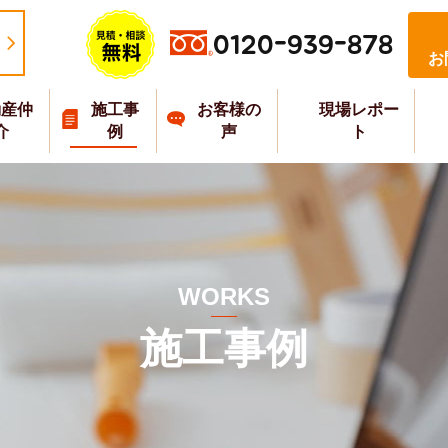
0120-939-878
お
動産仲
施工事
お客様の
現場レポー
介
例
声
ト
WORKS
施工事例