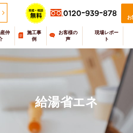
0120-939-878
お
動産仲
施工事
お客様の
現場レポー
介
例
声
ト
給湯省エネ