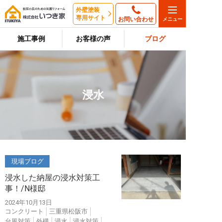
外壁塗装
専用サイト
お問い合わせ
施工事例
お客様の声
ブログ
浸水
現場ブログ
浸水した納屋の浸水対策工
事！/N様邸
2024年10月13日
コンクリート
三重県松阪市
台風対策
外構
浸水
浸水対策