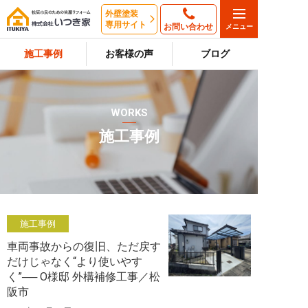
外壁塗装
専用サイト
お問い合わせ
施工事例
お客様の声
ブログ
WORKS
施工事例
施工事例
車両事故からの復旧、ただ戻す
だけじゃなく“より使いやす
く”── O様邸 外構補修工事／松
阪市