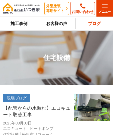
外壁塗装
専用サイト
お問い合わせ
施工事例
お客様の声
ブログ
住宅設備
現場ブログ
【配管からの水漏れ】エコキュ
ート取替工事
2025年08月03日
エコキュート
ヒートポンプ
住宅設備
松阪市リフォーム