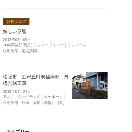
社長ブログ
嬉しい反響
2012年05月09日
10年間笑顔保証
アフターフォロー
リフォーム
住宅改修
定期訪問
松阪市 虹が丘町安福様邸 外
構営繕工事
2012年04月21日
アルミ
ウッドデッキ
カーポート
住宅改修
外構
木製
樹脂
目隠し
カテゴリー