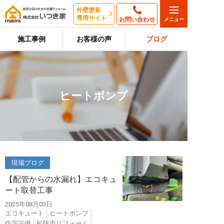
外壁塗装
専用サイト
お問い合わせ
施工事例
お客様の声
ブログ
ヒートポンプ
現場ブログ
【配管からの水漏れ】エコキュ
ート取替工事
2025年08月03日
エコキュート
ヒートポンプ
住宅設備
松阪市リフォーム