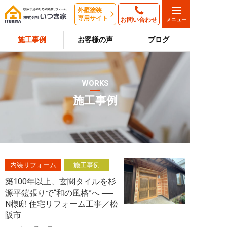
外壁塗装
専用サイト
お問い合わせ
施工事例
お客様の声
ブログ
WORKS
施工事例
内装リフォーム
施工事例
築100年以上、玄関タイルを杉
源平鎧張りで“和の風格”へ ──
N様邸 住宅リフォーム工事／松
阪市